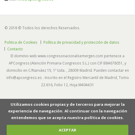
© 2018 © Todos los derechos Reservados.
Politica de Cookies
Política de privacidad y protección de datos
Contacto
El dominio web www.congresonacionalsemergen.com pertenece a
APCongress (Atención Primaria Congresos S.L.) con CIF B84678051, y
domicilio en C/Narváez 15, 1º Izda. , 28009 Madrid. Pueden contactar en
info@apcongress.es . Inscrito en el Registro Mercantil de Madrid, Tomo
22.616, Folio 12, Hoja M404431
Utilizamos cookies propias y de terceros para mejorar la
experiencia de navegación. Al continuar con la navegación
entendemos que se acepta nuestra política de cookies.
ACEPTAR